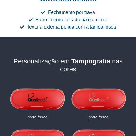
Fechamento por trava
Forro interno flocado na cor cinza
Textura externa polida com a tampa fosca
Personalização em
Tampografia
nas
cores
preto fosco
prata fosco