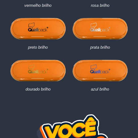
vermelho brilho
rosa brilho
preto brilho
prata brilho
dourado brilho
azul brilho