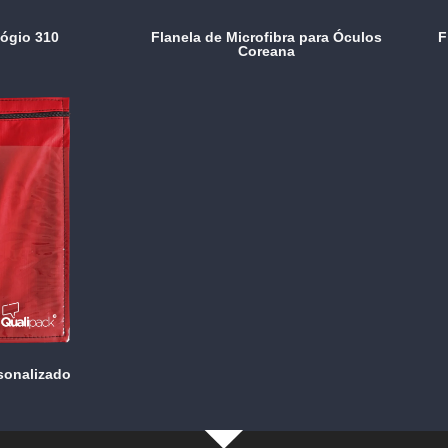
lógio 310
Flanela de Microfibra para Óculos
F
Coreana
sonalizado