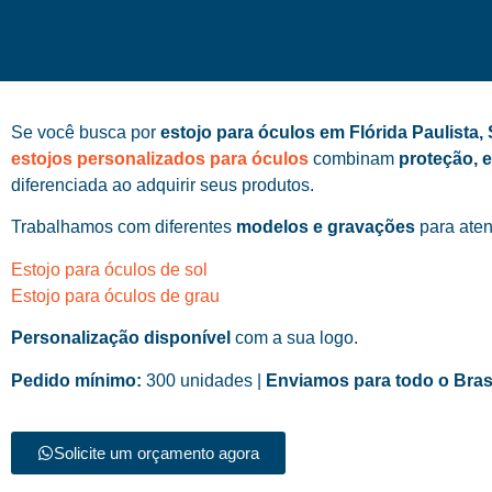
Se você busca por
estojo para óculos em Flórida Paulista,
estojos personalizados para óculos
combinam
proteção, 
diferenciada ao adquirir seus produtos.
Trabalhamos com diferentes
modelos e gravações
para aten
Estojo para óculos de sol
Estojo para óculos de grau
Personalização disponível
com a sua logo.
Pedido mínimo:
300 unidades |
Enviamos para todo o Bras
Solicite um orçamento agora