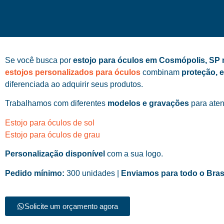
Se você busca por
estojo para óculos em Cosmópolis, SP 
estojos personalizados para óculos
combinam
proteção, 
diferenciada ao adquirir seus produtos.
Trabalhamos com diferentes
modelos e gravações
para aten
Estojo para óculos de sol
Estojo para óculos de grau
Personalização disponível
com a sua logo.
Pedido mínimo:
300 unidades |
Enviamos para todo o Bras
Solicite um orçamento agora