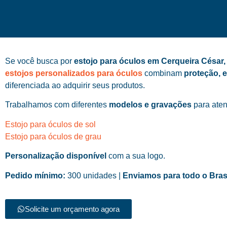
Se você busca por
estojo para óculos em Cerqueira César
estojos personalizados para óculos
combinam
proteção, 
diferenciada ao adquirir seus produtos.
Trabalhamos com diferentes
modelos e gravações
para aten
Estojo para óculos de sol
Estojo para óculos de grau
Personalização disponível
com a sua logo.
Pedido mínimo:
300 unidades |
Enviamos para todo o Bras
Solicite um orçamento agora