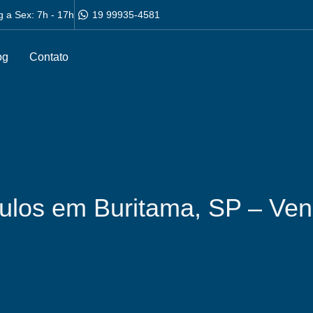
g a Sex: 7h - 17h
19 99935-4581
og
Contato
culos em Buritama, SP – Ve