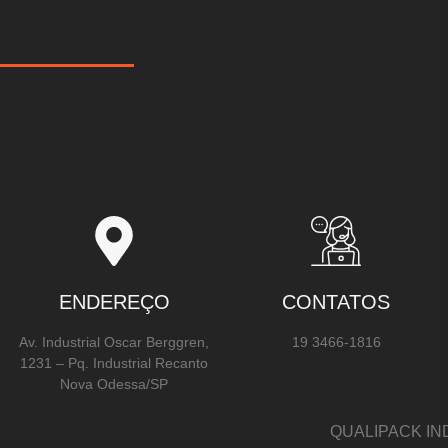
ENDEREÇO
CONTATOS
Av. Industrial Oscar Berggren,
19 3466-1816
1231 – Pq. Industrial Recanto
Nova Odessa/SP
QUALIPACK IN