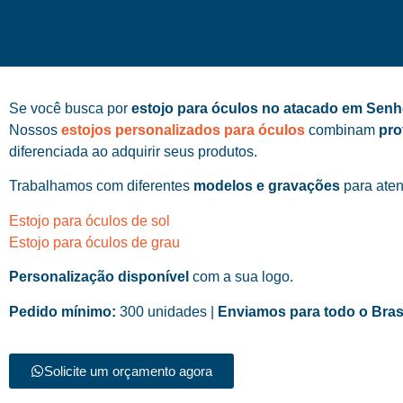
Se você busca por
estojo para óculos no atacado em Sen
Nossos
estojos personalizados para óculos
combinam
pro
diferenciada ao adquirir seus produtos.
Trabalhamos com diferentes
modelos e gravações
para aten
Estojo para óculos de sol
Estojo para óculos de grau
Personalização disponível
com a sua logo.
Pedido mínimo:
300 unidades |
Enviamos para todo o Bras
Solicite um orçamento agora