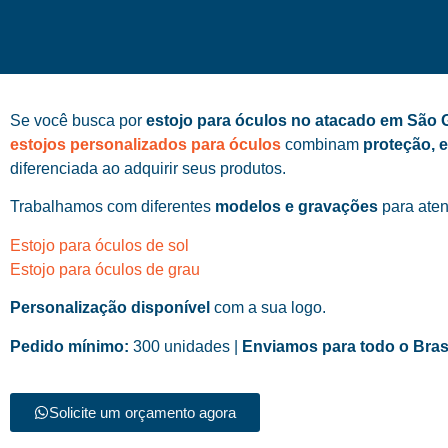
Se você busca por
estojo para óculos no atacado em São 
estojos personalizados para óculos
combinam
proteção, 
diferenciada ao adquirir seus produtos.
Trabalhamos com diferentes
modelos e gravações
para aten
Estojo para óculos de sol
Estojo para óculos de grau
Personalização disponível
com a sua logo.
Pedido mínimo:
300 unidades |
Enviamos para todo o Bras
Solicite um orçamento agora