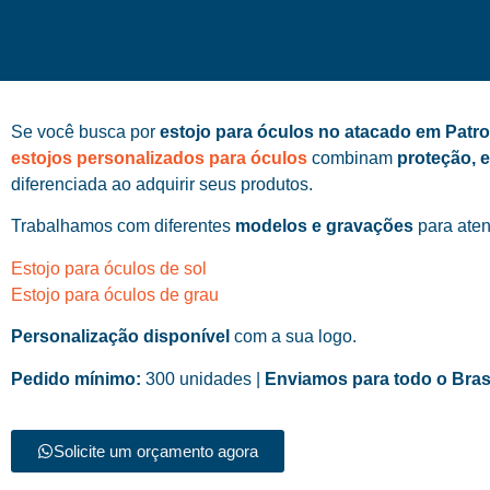
Se você busca por
estojo para óculos no atacado em Patro
estojos personalizados para óculos
combinam
proteção, 
diferenciada ao adquirir seus produtos.
Trabalhamos com diferentes
modelos e gravações
para aten
Estojo para óculos de sol
Estojo para óculos de grau
Personalização disponível
com a sua logo.
Pedido mínimo:
300 unidades |
Enviamos para todo o Bras
Solicite um orçamento agora