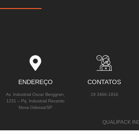
ENDEREÇO
CONTATOS
Av. Industrial Oscar Berggren,
19 3466-1816
1231 – Pq. Industrial Recanto
Nova Odessa/SP
QUALIPACK IN