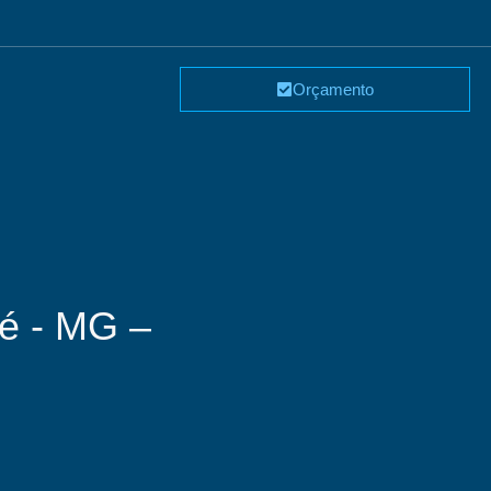
Orçamento
aé - MG –