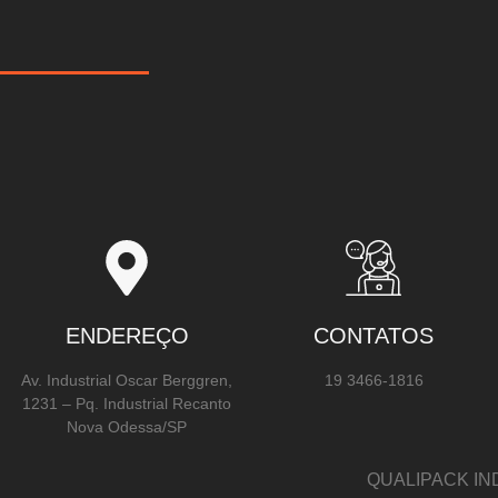
ENDEREÇO
CONTATOS
Av. Industrial Oscar Berggren,
19 3466-1816
1231 – Pq. Industrial Recanto
Nova Odessa/SP
QUALIPACK IN