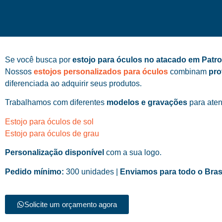
Se você busca por
estojo para óculos no atacado em Patro
Nossos
estojos personalizados para óculos
combinam
pro
diferenciada ao adquirir seus produtos.
Trabalhamos com diferentes
modelos e gravações
para aten
Estojo para óculos de sol
Estojo para óculos de grau
Personalização disponível
com a sua logo.
Pedido mínimo:
300 unidades |
Enviamos para todo o Bras
Solicite um orçamento agora