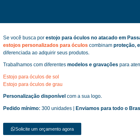
Se você busca por
estojo para óculos no atacado em Pass
estojos personalizados para óculos
combinam
proteção, 
diferenciada ao adquirir seus produtos.
Trabalhamos com diferentes
modelos e gravações
para aten
Estojo para óculos de sol
Estojo para óculos de grau
Personalização disponível
com a sua logo.
Pedido mínimo:
300 unidades |
Enviamos para todo o Bras
Solicite um orçamento agora