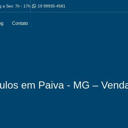
g a Sex: 7h - 17h
19 99935-4581
og
Contato
culos em Paiva - MG – Vend