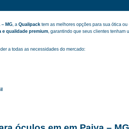
a – MG
, a
Qualipack
tem as melhores opções para sua ótica ou 
a e qualidade premium
, garantindo que seus clientes tenham 
der a todas as necessidades do mercado:
il
para óculos em em Paiva – M