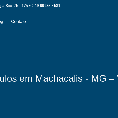
g a Sex: 7h - 17h
19 99935-4581
og
Contato
culos em Machacalis - MG –