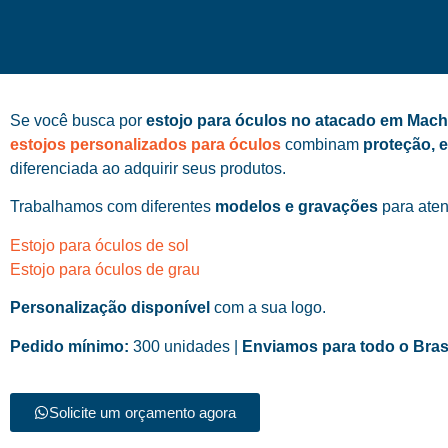
Se você busca por
estojo para óculos no atacado em Mach
estojos personalizados para óculos
combinam
proteção, 
diferenciada ao adquirir seus produtos.
Trabalhamos com diferentes
modelos e gravações
para aten
Estojo para óculos de sol
Estojo para óculos de grau
Personalização disponível
com a sua logo.
Pedido mínimo:
300 unidades |
Enviamos para todo o Bras
Solicite um orçamento agora