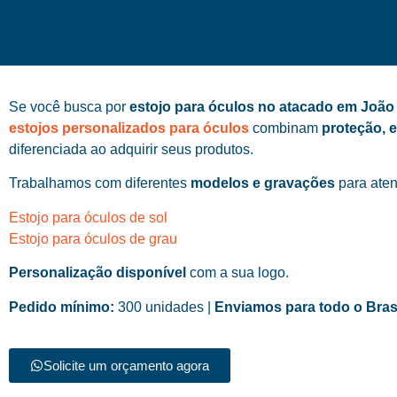
Se você busca por
estojo para óculos no atacado em Joã
estojos personalizados para óculos
combinam
proteção, 
diferenciada ao adquirir seus produtos.
Trabalhamos com diferentes
modelos e gravações
para aten
Estojo para óculos de sol
Estojo para óculos de grau
Personalização disponível
com a sua logo.
Pedido mínimo:
300 unidades |
Enviamos para todo o Bras
Solicite um orçamento agora