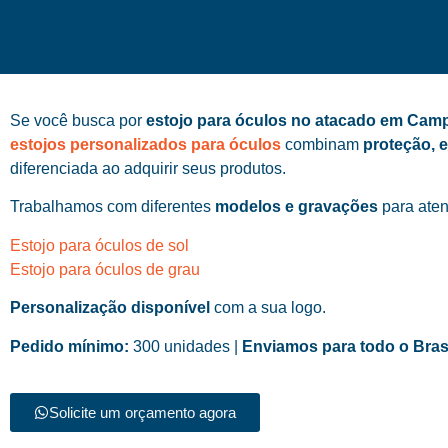
Se você busca por
estojo para óculos no atacado em Camp
estojos personalizados para óculos
combinam
proteção, 
diferenciada ao adquirir seus produtos.
Trabalhamos com diferentes
modelos e gravações
para aten
Estojo para óculos de sol
Estojo para óculos de grau
Personalização disponível
com a sua logo.
Pedido mínimo:
300 unidades |
Enviamos para todo o Bras
Solicite um orçamento agora