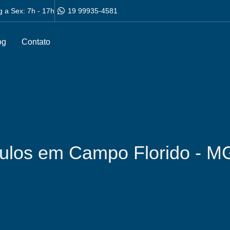
g a Sex: 7h - 17h
19 99935-4581
og
Contato
culos em Campo Florido - M