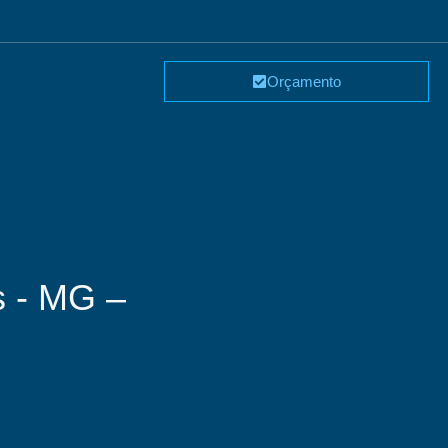
Orçamento
s - MG –