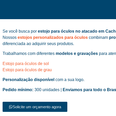
Se você busca por
estojo para óculos no atacado em Cach
Nossos
estojos personalizados para óculos
combinam
pro
diferenciada ao adquirir seus produtos.
Trabalhamos com diferentes
modelos e gravações
para aten
Estojo para óculos de sol
Estojo para óculos de grau
Personalização disponível
com a sua logo.
Pedido mínimo:
300 unidades |
Enviamos para todo o Bras
Solicite um orçamento agora