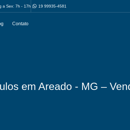
g a Sex: 7h - 17h
19 99935-4581
og
Contato
culos em Areado - MG – Ven