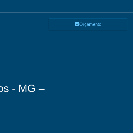
Orçamento
os - MG –