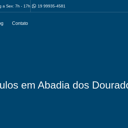
g a Sex: 7h - 17h
19 99935-4581
og
Contato
culos em Abadia dos Dourad