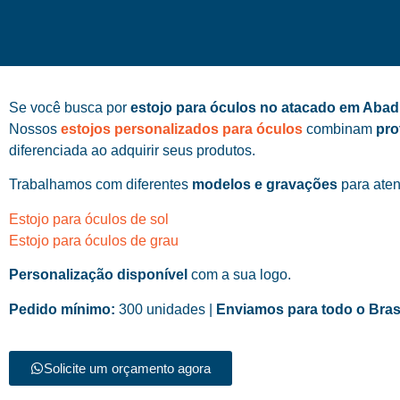
Se você busca por
estojo para óculos no atacado em Aba
Nossos
estojos personalizados para óculos
combinam
pro
diferenciada ao adquirir seus produtos.
Trabalhamos com diferentes
modelos e gravações
para aten
Estojo para óculos de sol
Estojo para óculos de grau
Personalização disponível
com a sua logo.
Pedido mínimo:
300 unidades |
Enviamos para todo o Bras
Solicite um orçamento agora