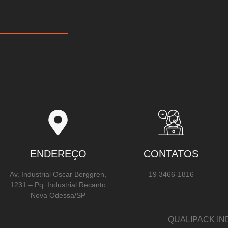
ENDEREÇO
CONTATOS
Av. Industrial Oscar Berggren,
19 3466-1816
1231 – Pq. Industrial Recanto
Nova Odessa/SP
QUALIPACK IN