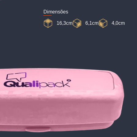
Dimensões
16,3cm
6,1cm
4,0cm