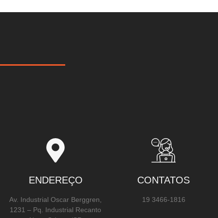
ENDEREÇO
CONTATOS
Av. Industrial Oscar Berggren,
19 3466-1816
1231 – Pq. Industrial Recanto