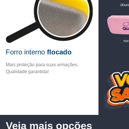
doura
rox
Forro interno
flocado
Mais proteção para suas armações.
Qualidade garantida!
Veja mais opções