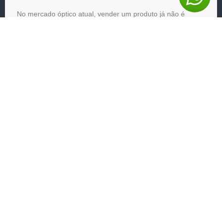
No mercado óptico atual, vender um produto já não é
suficiente. O consumidor busca marcas que entreguem
experiência, percepção de ...
15/06/2026
Sem categoria