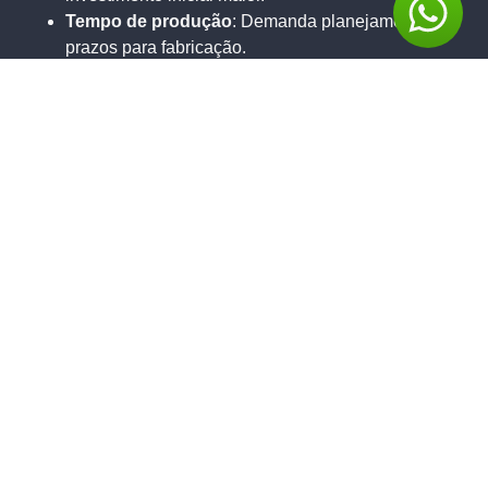
Tempo de produção
: Demanda planejamento e
prazos para fabricação.
Escolha do fornecedor
: Encontrar um parceiro
confiável é crucial.
Armazenamento
: Necessidade de espaço para
estoque dos cases personalizados.
A importância da estratégia B2B na oferta de cases
personalizados
Para empresas como a Qualipack, que atuam no
segmento B2B, entender as dores e necessidades das
óticas é fundamental. Oferecer soluções de
personalização que se integrem à estratégia de branding
de cada cliente significa ir além da venda de um produto.
É fornecer uma ferramenta que impulsiona o negócio da
ótica, reforça sua imagem e contribui diretamente para o
seu sucesso no ponto de venda. A Qualipack, com sua
expertise, não apenas fabrica, mas colabora na
concepção de cases que se tornam parte integrante da